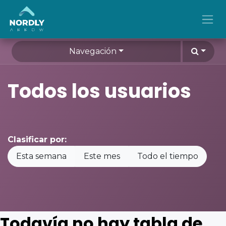
Ir al contenido
Navegación
Todos los usuarios
Clasificar por:
Esta semana
Este mes
Todo el tiempo
Todavía no hay tabla de